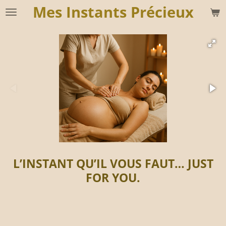
Mes
Instants Précieux
Passer
au
contenu
principal
L’INSTANT QU’IL VOUS FAUT… JUST
FOR YOU.