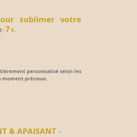
our sublimer votre
7
)
:
€.
tièrement personnalisé selon les
 un moment précieux.
NT & APAISANT
-