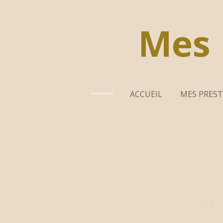
Passer
au
Mes
contenu
principal
ACCUEIL
MES PRES